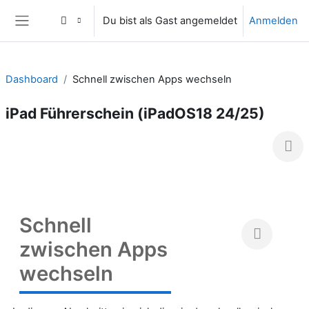
Zum Hauptinhalt
Du bist als Gast angemeldet
Anmelden
Website-Übersicht
Dashboard
Schnell zwischen Apps wechseln
iPad Führerschein (iPadOS18 24/25)
Schnell
zwischen Apps
wechseln