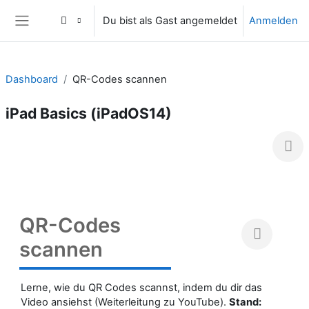
Zum Hauptinhalt
Du bist als Gast angemeldet
Anmelden
Website-Übersicht
Dashboard
QR-Codes scannen
iPad Basics (iPadOS14)
QR-Codes
scannen
Lerne, wie du QR Codes scannst, indem du dir das
Video ansiehst (Weiterleitung zu YouTube).
Stand: