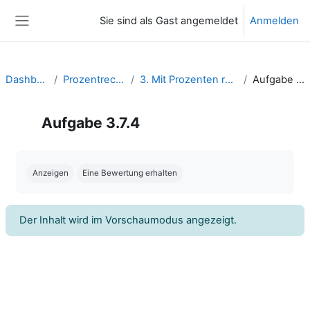
Zum Hauptinhalt
Sie sind als Gast angemeldet
Anmelden
Website-Übersicht
Dashboard
Prozentrechnen
3. Mit Prozenten rechnen
Aufgabe 3.7.4
Aufgabe 3.7.4
Abschlussbedingungen
Anzeigen
Eine Bewertung erhalten
Der Inhalt wird im Vorschaumodus angezeigt.