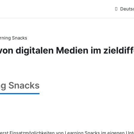
ernkurse
Team
Impressum
Datenschutz
Deutsc
rning Snacks
von digitalen Medien im zieldif
ng Snacks
ierst Einsatzmöglichkeiten von Learning Snacks im eigenen Unte