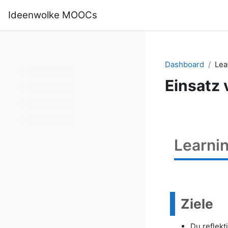
Zum Hauptinhalt
Ideenwolke MOOCs
Startseite
Mathematik Selbstl
Dashboard
Lea
Einsatz 
Learni
Ziele
Du reflekt