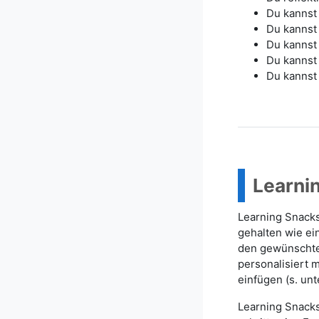
Du kannst 
Du kannst 
Du kannst
Du kannst
Du kannst
Learni
Learning Snacks
gehalten wie ei
den gewünschten
personalisiert 
einfügen (s. u
Learning Snacks