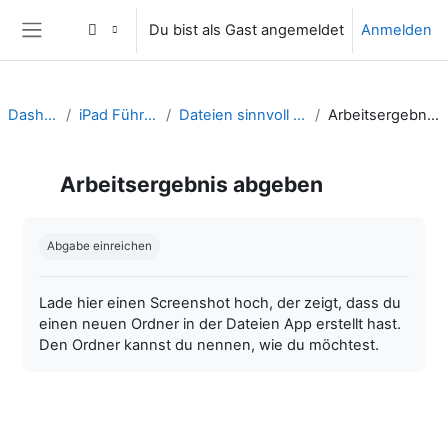
Zum Hauptinhalt
Du bist als Gast angemeldet
Anmelden
Website-Übersicht
Dashboard
iPad Führerschien
Dateien sinnvoll organisieren
Arbeitsergebnis abgeben
Arbeitsergebnis abgeben
Abschlussbedingungen
Abgabe einreichen
Lade hier einen Screenshot hoch, der zeigt, dass du
einen neuen Ordner in der Dateien App erstellt hast.
Den Ordner kannst du nennen, wie du möchtest.